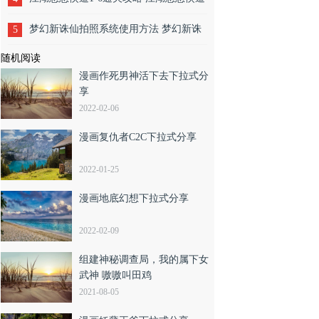
1-6怎么过
梦幻新诛仙拍照系统使用方法 梦幻新诛
5
随机阅读
仙拍照系统怎么玩
漫画作死男神活下去下拉式分
享
2022-02-06
漫画复仇者C2C下拉式分享
2022-01-25
漫画地底幻想下拉式分享
2022-02-09
组建神秘调查局，我的属下女
武神 嗷嗷叫田鸡
2021-08-05