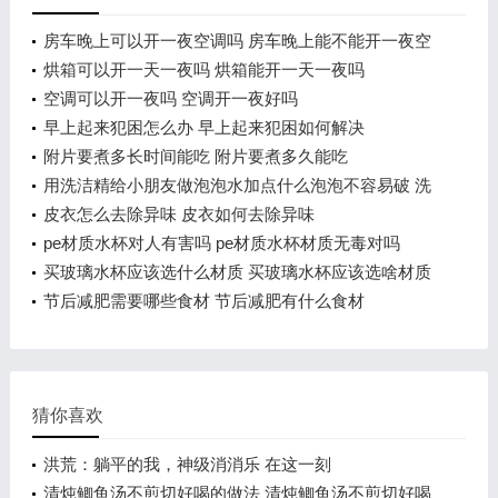
房车晚上可以开一夜空调吗 房车晚上能不能开一夜空
调吗
烘箱可以开一天一夜吗 烘箱能开一天一夜吗
空调可以开一夜吗 空调开一夜好吗
早上起来犯困怎么办 早上起来犯困如何解决
附片要煮多长时间能吃 附片要煮多久能吃
用洗洁精给小朋友做泡泡水加点什么泡泡不容易破 洗
洁精的相关知识
皮衣怎么去除异味 皮衣如何去除异味
pe材质水杯对人有害吗 pe材质水杯材质无毒对吗
买玻璃水杯应该选什么材质 买玻璃水杯应该选啥材质
节后减肥需要哪些食材 节后减肥有什么食材
猜你喜欢
洪荒：躺平的我，神级消消乐 在这一刻
清炖鲫鱼汤不煎切好喝的做法 清炖鲫鱼汤不煎切好喝