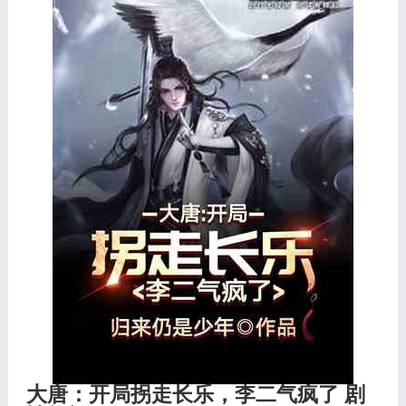
大唐：开局拐走长乐，李二气疯了 剧