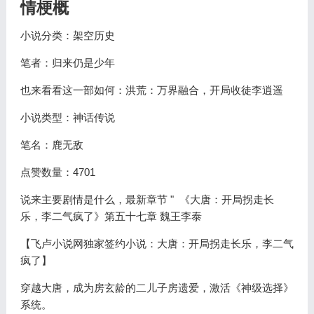
情梗概
小说分类：架空历史
笔者：归来仍是少年
也来看看这一部如何：洪荒：万界融合，开局收徒李逍遥
小说类型：神话传说
笔名：鹿无敌
点赞数量：4701
说来主要剧情是什么，最新章节 " 《大唐：开局拐走长
乐，李二气疯了》第五十七章 魏王李泰
【飞卢小说网独家签约小说：大唐：开局拐走长乐，李二气
疯了】
穿越大唐，成为房玄龄的二儿子房遗爱，激活《神级选择》
系统。