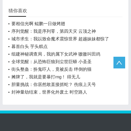
猜你喜欢
要相信光啊 鲲鹏一日做烤翅
序列觉醒：我是序列零，第四天灾 云顶之神
城市求生：我以致命魔术震惊世界 超越妹妹都惊了
暮首白头 芋头糕点
组建神秘调查局，我的属下女武神 嗷嗷叫田鸡
全球觉醒：从恐怖巨狼到尘世巨蟒 小圣圣
街头整蛊：扮鬼吓人，竟被反击 绊倒的猫
摊牌了，我就是要暴打rng！ 得无儿
胆量挑战：你居然敢直接抓蛇？ 伤痕上天号
封神量劫结束，世界化外废土 时空路人