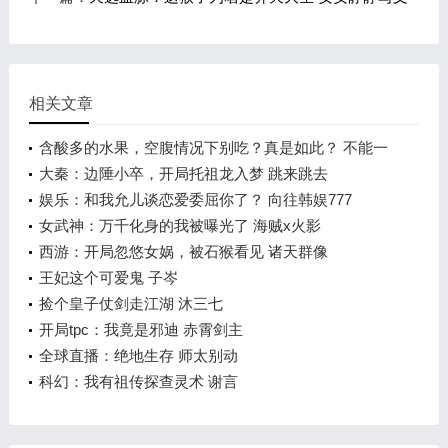
相关文章
含酸多的水果，空腹情况下别吃？真是如此？ 不能一
概而论！
大秦：边陲小卒，开局托祖龙入梦 跳来跳去
娱乐：和我允儿谈恋爱委屈你了？ 向往韩娱777
女武神：万千化身的我被曝光了 海贼x火影
西游：开局忽悠女娲，被石猴看见 诸天群像
王妃这个可爱鬼 子岑
捡个皇子仗剑走江湖 沐三七
开局tpc：我竟是邪迪 赤霄剑主
全球直播：绝地生存 师太别动
科幻：我有祖传探查灵术 谢言