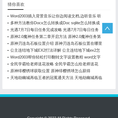
猜你喜欢
Word2003插入背景音乐让你边阅读文档,边听音乐 听
音乐让我放松英语
多种方法教你Docx怎么转换成Doc sqlite怎么转换成
视频格式
光遇7月7日每日任务完成攻略 光遇7月7日每日任务
怎么做
原神2.0魔神任务第二章开启方法 原神2.0魔神任务第
二章怎么开启
原神刃连岛石板位置介绍 原神刃连岛石板位置在哪里
公主连结地下城EX2打法详解 公主连结地下城ex2怎
么打
Word2003帮你轻松打印翻转文字设置教程 word文字
镜像翻转
全民学霸给老师送花攻略 全民学霸怎么给老师送花
原神绯樱绣球获取位置 原神绯樱绣球怎么获得
天地劫幽城再临王者的冠冕通关方法 天地劫幽城再临
王者的冠冕怎么过